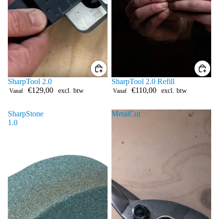
SharpTool 2.0
SharpTool 2.0 Refill
€129,00
€110,00
excl. btw
excl. btw
Vanaf
Vanaf
SharpStone
MetalCut
1.0