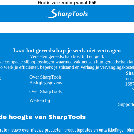
Gratis verzending vanaf €59
Laat bot gereedschap je werk niet vertragen
Versleten gereedschap kost tijd en geld.
e compacte slijpoplossingen waarmee vakmensen hun gereedschap lan
o werk je efficiënter, beperk je stilstand en verlaag je vervangingskoste
Sha
Over SharpTools
e
oos
Bedrijfsgegevens
168
N
Over SharpTools
Werken bij
Support
p de hoogte van SharpTools
rste nieuws over nieuwe producten, productupdates en ontwikkelingen bin