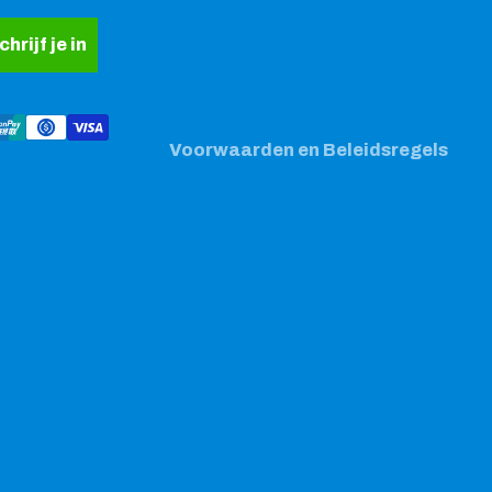
Algemene voorwaarden
chrijf je in
Verzendbeleid
Contactgegevens
Wettelijke kennisgeving
Voorwaarden en Beleidsregels