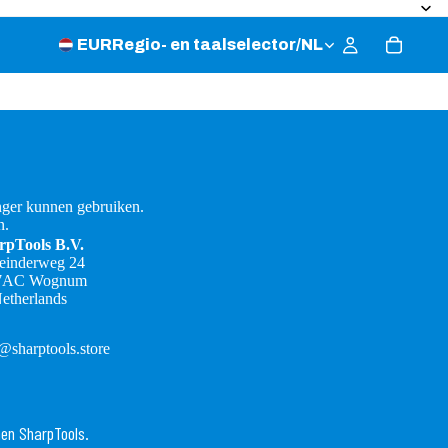
EUR
Regio- en taalselector
/
NL
ger kunnen gebruiken.
n.
rpTools B.V.
teinderweg 24
7AC Wognum
etherlands
@sharptools.store
Terugbetalingsbeleid
nen SharpTools.
Privacybeleid