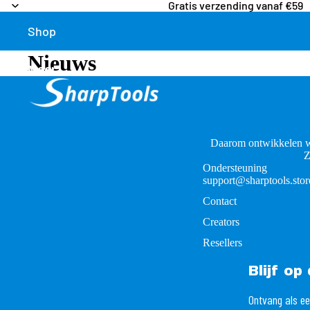
Gratis verzending vanaf €59
Shop
Nieuws
Meer
Daarom ontwikkelen w
Z
Ondersteuning
support@sharptools.stor
Contact
Creators
Resellers
Blijf o
Ontvang als ee