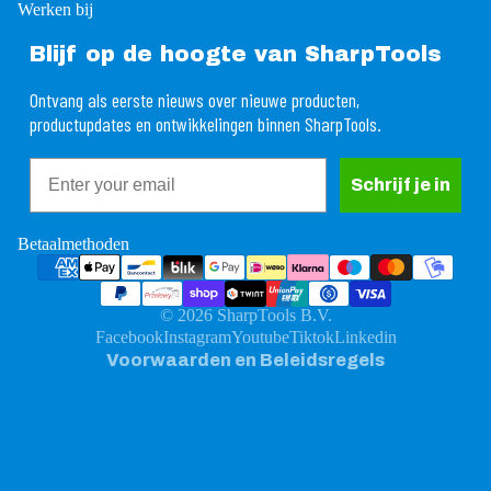
Werken bij
Blijf op de hoogte van SharpTools
Ontvang als eerste nieuws over nieuwe producten,
productupdates en ontwikkelingen binnen SharpTools.
Email
rugbetalingsbeleid
Schrijf je in
ivacybeleid
gemene voorwaarden
Betaalmethoden
rzendbeleid
ntactgegevens
© 2026
SharpTools B.V.
ttelijke kennisgeving
Facebook
Instagram
Youtube
Tiktok
Linkedin
Voorwaarden en Beleidsregels