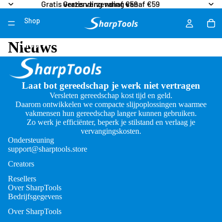
Gratis verzending vanaf €59
Gratis verzending vanaf €59
Shop
Nieuws
Meer
Laat bot gereedschap je werk niet vertragen
Versleten gereedschap kost tijd en geld.
Daarom ontwikkelen we compacte slijpoplossingen waarmee
vakmensen hun gereedschap langer kunnen gebruiken.
Zo werk je efficiënter, beperk je stilstand en verlaag je
vervangingskosten.
Ondersteuning
support@sharptools.store
Creators
Resellers
Over SharpTools
Bedrijfsgegevens
Over SharpTools