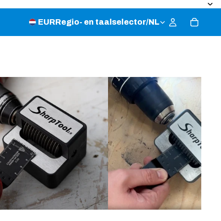
EUR
Regio- en taalselector
/
NL