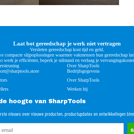
Laat bot gereedschap je werk niet vertragen
Versleten gereedschap kost tijd en geld.
e compacte slijpoplossingen waarmee vakmensen hun gereedschap lan
o werk je efficiënter, beperk je stilstand en verlaag je vervangingskoste
rsteuning
Over SharpTools
ort@sharptools.store
Bedrijfsgegevens
tors
Over SharpTools
llers
Werken bij
p de hoogte van SharpTools
rste nieuws over nieuwe producten, productupdates en ontwikkelingen bin
S