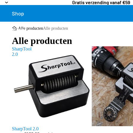
Gratis verzending vanaf €59
Gratis verzending vanaf €59
Shop
›
Alle producten
Alle producten
Meer
Alle producten
SharpTool
2.0
SharpTool 2.0