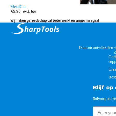
MetalCut
€9,95
excl. btw
Wij maken gereedschap dat beter werkt en langer meegaat
Daarom ontwikkelen w
Z
Onde
supp
Crea
Rese
Blijf o
Ontvang als ee
Email