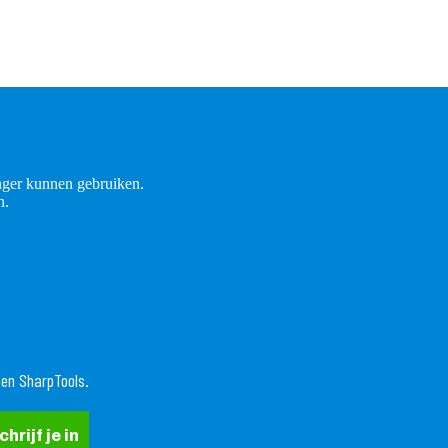
ger kunnen gebruiken.
n.
Terugbetalingsbeleid
nen SharpTools.
Privacybeleid
Algemene voorwaarden
chrijf je in
Verzendbeleid