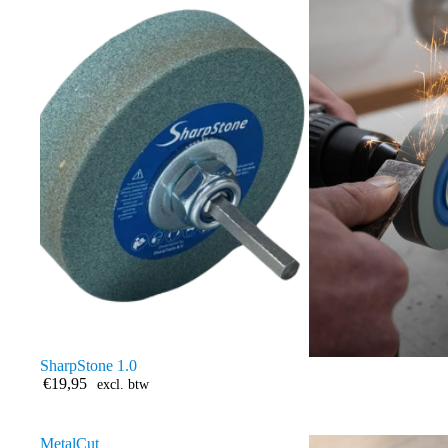
SharpStone 1.0
€19,95
excl. btw
MetalCut