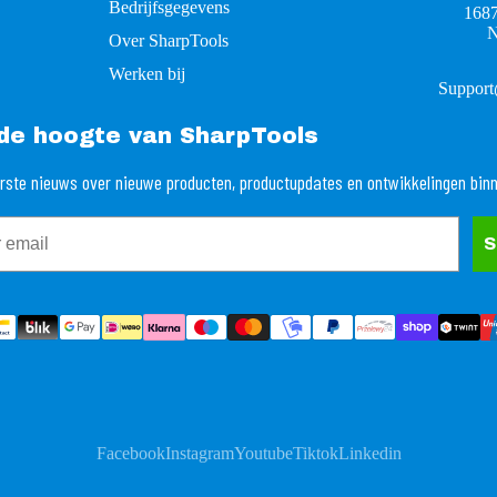
Bedrijfsgegevens
168
N
Over SharpTools
Werken bij
Support
p de hoogte van SharpTools
rste nieuws over nieuwe producten, productupdates en ontwikkelingen bin
S
Facebook
Instagram
Youtube
Tiktok
Linkedin