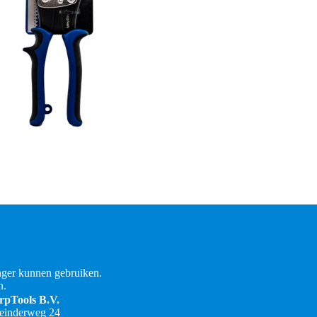
ger kunnen gebruiken.
n.
rpTools B.V.
teinderweg 24