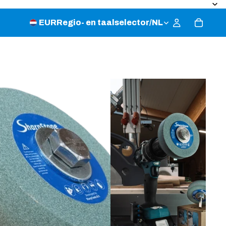
EUR
Regio- en taalselector
/
NL