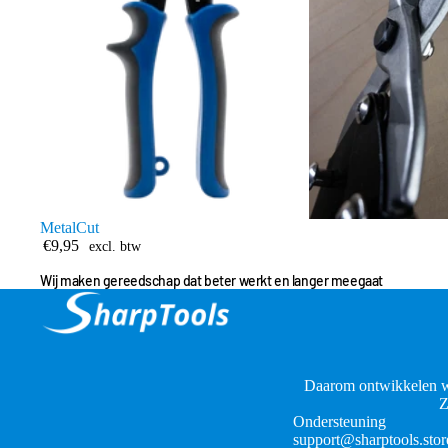
MetalCut
€9,95
excl. btw
Wij maken gereedschap dat beter werkt en langer meegaat
Daarom ontwikkelen w
Z
Ondersteuning
support@sharptools.stor