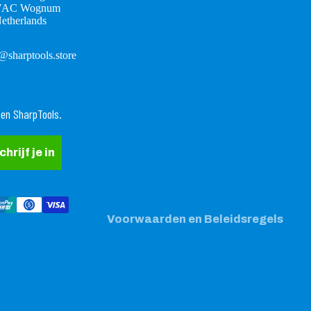
7AC Wognum
etherlands
@sharptools.store
Terugbetalingsbeleid
nen SharpTools.
Privacybeleid
Algemene voorwaarden
chrijf je in
Verzendbeleid
Contactgegevens
Wettelijke kennisgeving
Voorwaarden en Beleidsregels