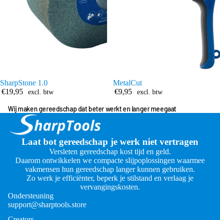
SharpStone 1.0
MetalCut
€19,95
€9,95
excl. btw
excl. btw
Wij maken gereedschap dat beter werkt en langer meegaat
Laat bot gereedschap je werk niet vertragen
Versleten gereedschap kost tijd en geld.
Daarom ontwikkelen we compacte slijpoplossingen waarmee
vakmensen hun gereedschap langer kunnen gebruiken.
Zo werk je efficiënter, beperk je stilstand en verlaag je
vervangingskosten.
Ondersteuning
support@sharptools.store
Creators