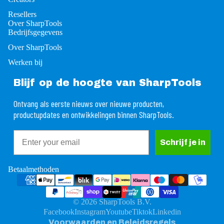
Resellers
Over SharpTools
Bedrijfsgegevens
Over SharpTools
Werken bij
Blijf op de hoogte van SharpTools
Ontvang als eerste nieuws over nieuwe producten,
productupdates en ontwikkelingen binnen SharpTools.
Email
rugbetalingsbeleid
Schrijf je in
ivacybeleid
gemene voorwaarden
Betaalmethoden
rzendbeleid
ntactgegevens
© 2026
SharpTools B.V.
ttelijke kennisgeving
Facebook
Instagram
Youtube
Tiktok
Linkedin
Voorwaarden en Beleidsregels