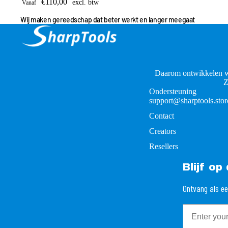
€110,00
excl. btw
Vanaf
Wij maken gereedschap dat beter werkt en langer meegaat
Daarom ontwikkelen w
Z
Ondersteuning
support@sharptools.stor
Contact
Creators
Resellers
Blijf o
Ontvang als ee
Email