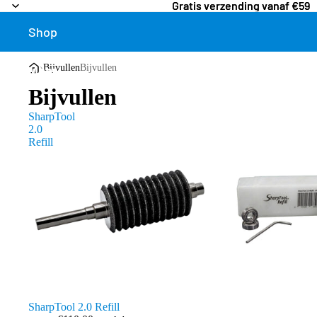
Gratis verzending vanaf €59
Gratis verzending vanaf €59
Shop
›
Bijvullen
Bijvullen
Meer
Bijvullen
SharpTool
2.0
Refill
SharpTool 2.0 Refill