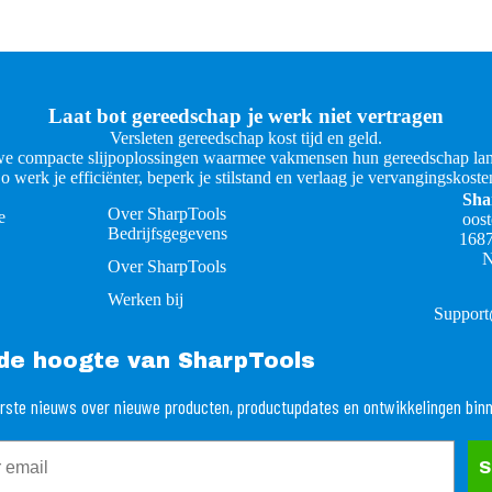
Laat bot gereedschap je werk niet vertragen
Versleten gereedschap kost tijd en geld.
e compacte slijpoplossingen waarmee vakmensen hun gereedschap lan
o werk je efficiënter, beperk je stilstand en verlaag je vervangingskoste
Sha
Over SharpTools
e
oos
Bedrijfsgegevens
168
N
Over SharpTools
Werken bij
Support
p de hoogte van SharpTools
rste nieuws over nieuwe producten, productupdates en ontwikkelingen bin
S