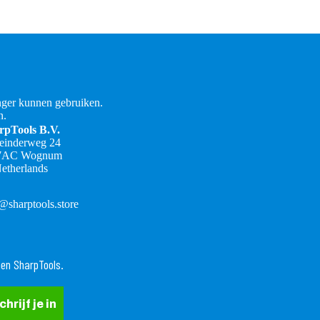
ger kunnen gebruiken.
n.
rpTools B.V.
teinderweg 24
7AC Wognum
etherlands
@sharptools.store
Terugbetalingsbeleid
nen SharpTools.
Privacybeleid
Algemene voorwaarden
chrijf je in
Verzendbeleid