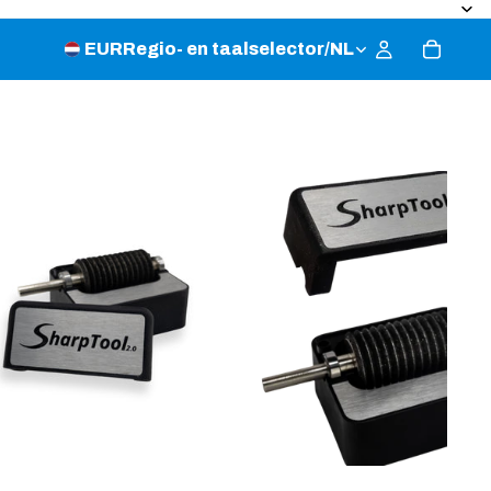
EUR
Regio- en taalselector
/
NL