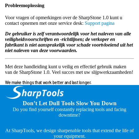
Probleemoplossing
Voor vragen of opmerkingen over de SharpStone 1.0 kunt u
contact opnemen met onze service desk:
Support pagina
De gebruiker is zelf verantwoordelijk voor het naleven van alle
veiligheidsvoorschriften en -richtlijnen; de verkoper en
fabrikant is niet aansprakelijk voor schade voortvloeiend uit het
niet naleven van deze voorwaarden.
Met deze handleiding kunt u veilig en effectief gebruik maken
van de SharpStone 1.0. Veel succes met uw slijpwerkzaamheden!
We make things that work better and last longer.
Don’t Let Dull Tools Slow You Down
Do you find yourself constantly replacing tools and facing
downtime?
At SharpTools, we design sharpenable tools that extend the life of
your equipment.