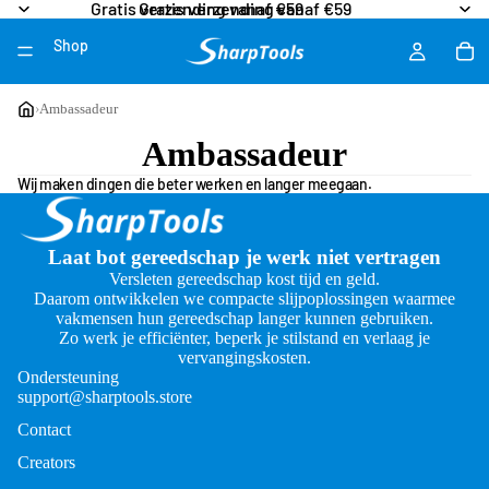
Gratis verzending vanaf €59
Gratis verzending vanaf €59
Shop
Meer
›
Ambassadeur
Ambassadeur
Wij maken dingen die beter werken en langer meegaan.
Laat bot gereedschap je werk niet vertragen
Versleten gereedschap kost tijd en geld.
Daarom ontwikkelen we compacte slijpoplossingen waarmee
vakmensen hun gereedschap langer kunnen gebruiken.
Zo werk je efficiënter, beperk je stilstand en verlaag je
vervangingskosten.
Ondersteuning
support@sharptools.store
Contact
Creators