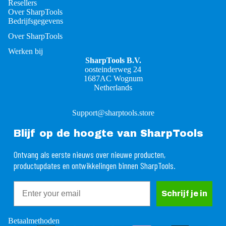
Resellers
Over SharpTools
Bedrijfsgegevens
Over SharpTools
Werken bij
SharpTools B.V.
oosteinderweg 24
1687AC Wognum
Netherlands
Support@sharptools.store
Blijf op de hoogte van SharpTools
Ontvang als eerste nieuws over nieuwe producten,
productupdates en ontwikkelingen binnen SharpTools.
Email
rugbetalingsbeleid
Schrijf je in
ivacybeleid
gemene voorwaarden
Betaalmethoden