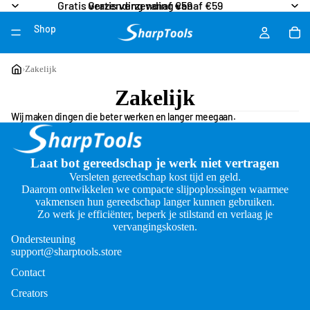
Gratis verzending vanaf €59
Gratis verzending vanaf €59
Shop
Meer
›
Zakelijk
Zakelijk
Wij maken dingen die beter werken en langer meegaan.
Laat bot gereedschap je werk niet vertragen
Versleten gereedschap kost tijd en geld.
Daarom ontwikkelen we compacte slijpoplossingen waarmee
vakmensen hun gereedschap langer kunnen gebruiken.
Zo werk je efficiënter, beperk je stilstand en verlaag je
vervangingskosten.
Ondersteuning
support@sharptools.store
Contact
Creators