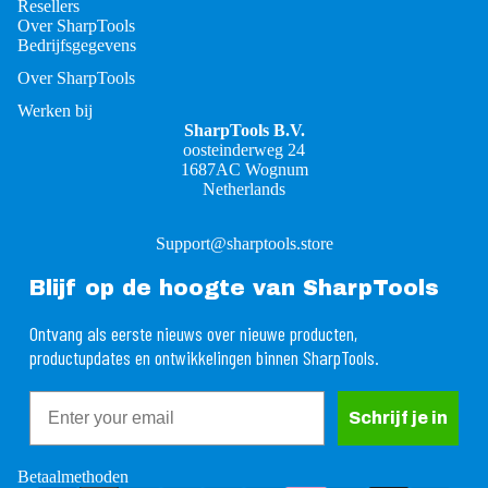
Resellers
Over SharpTools
Bedrijfsgegevens
Over SharpTools
Werken bij
SharpTools B.V.
oosteinderweg 24
1687AC Wognum
Netherlands
Support@sharptools.store
Blijf op de hoogte van SharpTools
Ontvang als eerste nieuws over nieuwe producten,
productupdates en ontwikkelingen binnen SharpTools.
Email
rugbetalingsbeleid
Schrijf je in
ivacybeleid
gemene voorwaarden
Betaalmethoden