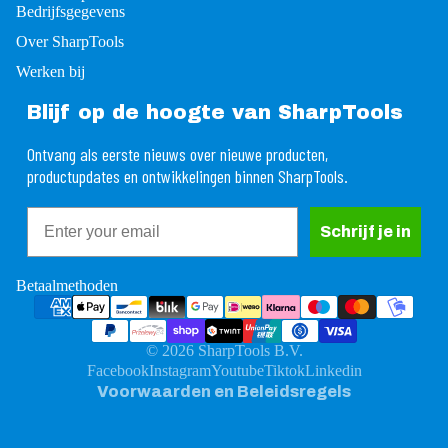
Bedrijfsgegevens
Over SharpTools
Werken bij
Blijf op de hoogte van SharpTools
Ontvang als eerste nieuws over nieuwe producten,
productupdates en ontwikkelingen binnen SharpTools.
Email
rugbetalingsbeleid
Schrijf je in
ivacybeleid
gemene voorwaarden
Betaalmethoden
rzendbeleid
ntactgegevens
© 2026
SharpTools B.V.
ttelijke kennisgeving
Facebook
Instagram
Youtube
Tiktok
Linkedin
Voorwaarden en Beleidsregels