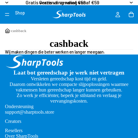
Gratis verzending vanaf €59
Gratis verzending vanaf €59
Shop
Meer
›
cashback
cashback
Wij maken dingen die beter werken en langer meegaan.
Laat bot gereedschap je werk niet vertragen
Versleten gereedschap kost tijd en geld.
Daarom ontwikkelen we compacte slijpoplossingen waarmee
vakmensen hun gereedschap langer kunnen gebruiken.
Zo werk je efficiënter, beperk je stilstand en verlaag je
vervangingskosten.
Ondersteuning
support@sharptools.store
Creators
Resellers
Over SharpTools