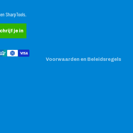
Terugbetalingsbeleid
nen SharpTools.
Privacybeleid
Algemene voorwaarden
chrijf je in
Verzendbeleid
Contactgegevens
Wettelijke kennisgeving
Voorwaarden en Beleidsregels