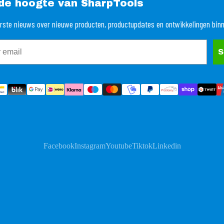
p de hoogte van SharpTools
rste nieuws over nieuwe producten, productupdates en ontwikkelingen bin
S
Facebook
Instagram
Youtube
Tiktok
Linkedin