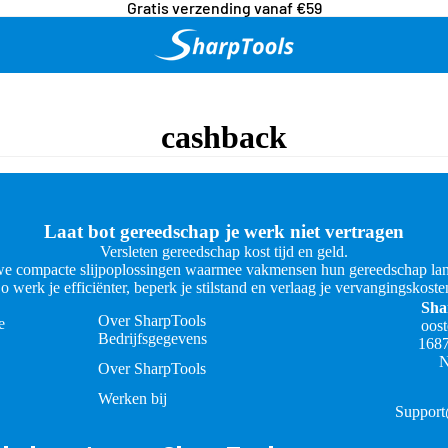
Gratis verzending vanaf €59
cashback
Laat bot gereedschap je werk niet vertragen
Versleten gereedschap kost tijd en geld.
e compacte slijpoplossingen waarmee vakmensen hun gereedschap lan
o werk je efficiënter, beperk je stilstand en verlaag je vervangingskoste
Sha
Over SharpTools
e
oos
Bedrijfsgegevens
168
N
Over SharpTools
Werken bij
Support