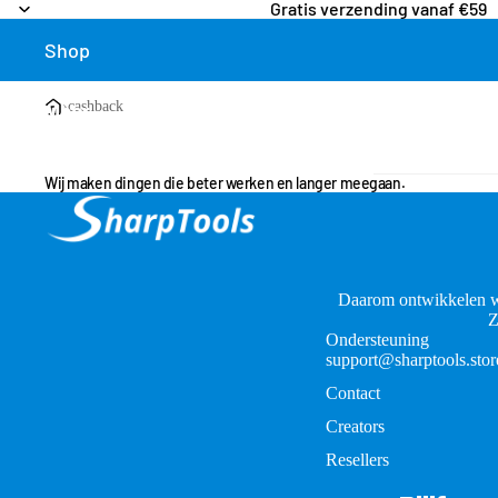
Gratis verzending vanaf €59
Shop
›
cashback
Meer
Wij maken dingen die beter werken en langer meegaan.
Daarom ontwikkelen w
Z
Ondersteuning
support@sharptools.stor
Contact
Creators
Resellers