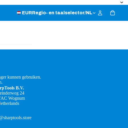
EUR
Regio- en taalselector
/
NL
ger kunnen gebruiken.
n.
rpTools B.V.
teinderweg 24
7AC Wognum
etherlands
@sharptools.store