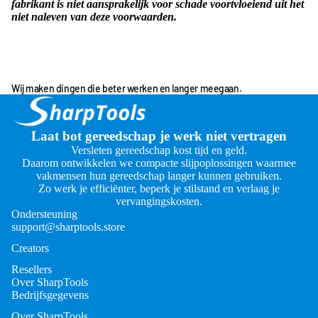
fabrikant is niet aansprakelijk voor schade voortvloeiend uit het
niet naleven van deze voorwaarden.
Wij maken dingen die beter werken en langer meegaan.
Laat bot gereedschap je werk niet vertragen
Versleten gereedschap kost tijd en geld.
Daarom ontwikkelen we compacte slijpoplossingen waarmee
vakmensen hun gereedschap langer kunnen gebruiken.
Zo werk je efficiënter, beperk je stilstand en verlaag je
vervangingskosten.
Ondersteuning
support@sharptools.store
Creators
Resellers
Over SharpTools
Bedrijfsgegevens
Over SharpTools