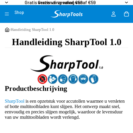
Gratis verzending vanaf €59
Gratis verzending vanaf €59
Shop
Meer
›
Handleiding SharpTool 1.0
Handleiding SharpTool 1.0
Productbeschrijving
SharpTool
is een opzetstuk voor accutollen waarmee u versleten
of botte multitoolbladen kunt slijpen. Het ontwerp maakt snel,
eenvoudig en precies slijpen mogelijk, waardoor de levensduur
van uw multitoolbladen wordt verlengd.