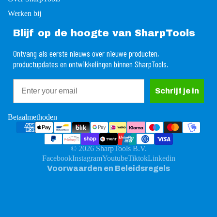
Werken bij
Blijf op de hoogte van SharpTools
Ontvang als eerste nieuws over nieuwe producten,
productupdates en ontwikkelingen binnen SharpTools.
Email
rugbetalingsbeleid
Schrijf je in
ivacybeleid
gemene voorwaarden
Betaalmethoden
rzendbeleid
ntactgegevens
© 2026
SharpTools B.V.
ttelijke kennisgeving
Facebook
Instagram
Youtube
Tiktok
Linkedin
Voorwaarden en Beleidsregels