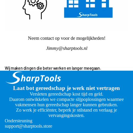
Neem contact op voor de mogelijkheden!
Jimmy@sharptools.nl
Wij maken dingen die beter werken en langer meegaan.
Laat bot gereedschap je werk niet vertragen
Versleten gereedschap kost tijd en geld.
Daarom ontwikkelen we compacte slijpoplossingen waarmee
vakmensen hun gereedschap langer kunnen gebruiken.
Zo werk je efficiënter, beperk je stilstand en verlaag je
vervangingskosten.
Ondersteuning
support@sharptools.store