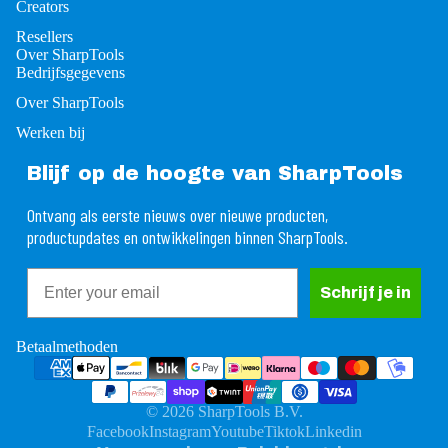
Creators
Resellers
Over SharpTools
Bedrijfsgegevens
Over SharpTools
Werken bij
Blijf op de hoogte van SharpTools
Ontvang als eerste nieuws over nieuwe producten,
productupdates en ontwikkelingen binnen SharpTools.
Email
rugbetalingsbeleid
Schrijf je in
ivacybeleid
gemene voorwaarden
Betaalmethoden
rzendbeleid
ntactgegevens
© 2026
SharpTools B.V.
ttelijke kennisgeving
Facebook
Instagram
Youtube
Tiktok
Linkedin