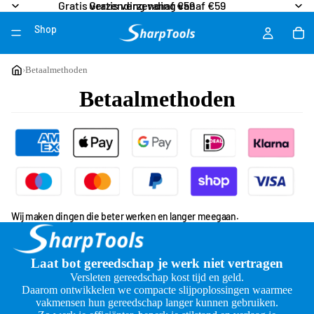
Gratis verzending vanaf €59
Gratis verzending vanaf €59
Shop
Meer
›
Betaalmethoden
Betaalmethoden
Wij maken dingen die beter werken en langer meegaan.
Laat bot gereedschap je werk niet vertragen
Versleten gereedschap kost tijd en geld.
Daarom ontwikkelen we compacte slijpoplossingen waarmee
vakmensen hun gereedschap langer kunnen gebruiken.