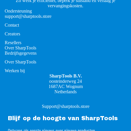
Zo werk je efficiënter, beperk je stilstand en verlaag je
vervangingskosten.
Ondersteuning
support@sharptools.store
Contact
Creators
Resellers
Over SharpTools
Bedrijfsgegevens
Over SharpTools
Werken bij
SharpTools B.V.
oosteinderweg 24
1687AC Wognum
Netherlands
Support@sharptools.store
Blijf op de hoogte van SharpTools
Ontvang als eerste nieuws over nieuwe producten,