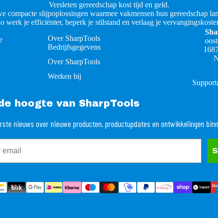
Versleten gereedschap kost tijd en geld.
e compacte slijpoplossingen waarmee vakmensen hun gereedschap lan
o werk je efficiënter, beperk je stilstand en verlaag je vervangingskoste
Sha
Over SharpTools
e
oos
Bedrijfsgegevens
168
N
Over SharpTools
Werken bij
Support
p de hoogte van SharpTools
rste nieuws over nieuwe producten, productupdates en ontwikkelingen bin
S