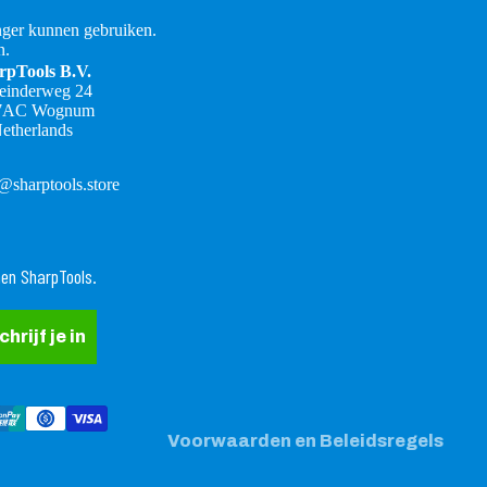
ger kunnen gebruiken.
n.
rpTools B.V.
teinderweg 24
7AC Wognum
etherlands
@sharptools.store
Terugbetalingsbeleid
nen SharpTools.
Privacybeleid
Algemene voorwaarden
chrijf je in
Verzendbeleid
Contactgegevens
Wettelijke kennisgeving
Voorwaarden en Beleidsregels