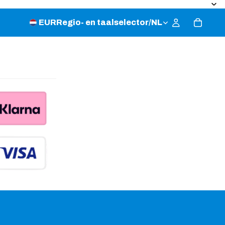
EUR
Regio- en taalselector
/
NL