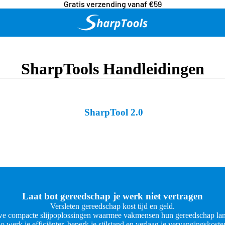
Gratis verzending vanaf €59
SharpTools Handleidingen
SharpTool 2.0
Laat bot gereedschap je werk niet vertragen
Versleten gereedschap kost tijd en geld.
e compacte slijpoplossingen waarmee vakmensen hun gereedschap lan
o werk je efficiënter, beperk je stilstand en verlaag je vervangingskoste