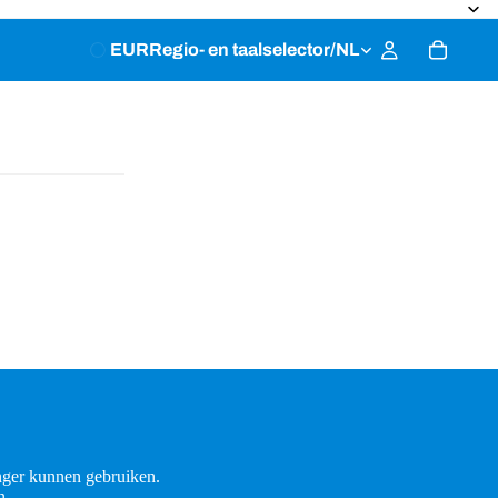
EUR
Regio- en taalselector
/
NL
ger kunnen gebruiken.
n.