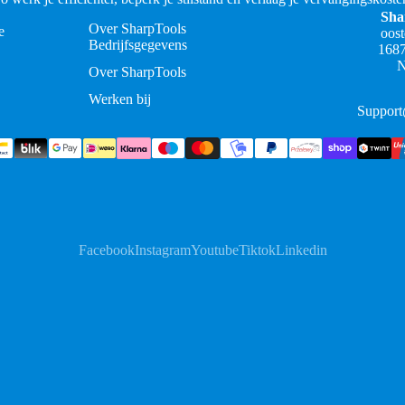
Sha
Over SharpTools
e
oos
Bedrijfsgegevens
168
N
Over SharpTools
Werken bij
Support
Facebook
Instagram
Youtube
Tiktok
Linkedin