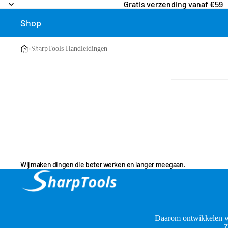
Gratis verzending vanaf €59
Shop
›
SharpTools Handleidingen
Meer
Wij maken dingen die beter werken en langer meegaan.
Daarom ontwikkelen w
Z