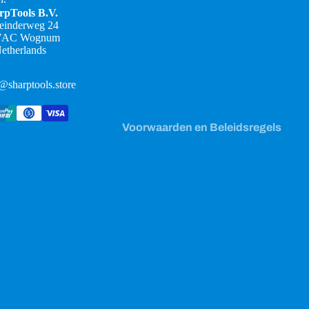
Terugbetalingsbeleid
rpTools B.V.
teinderweg 24
Privacybeleid
7AC Wognum
Algemene voorwaarden
etherlands
Verzendbeleid
@sharptools.store
Contactgegevens
Wettelijke kennisgeving
Voorwaarden en Beleidsregels