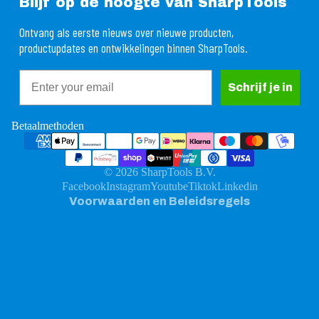
Blijf op de hoogte van SharpTools
Ontvang als eerste nieuws over nieuwe producten,
productupdates en ontwikkelingen binnen SharpTools.
Email
rugbetalingsbeleid
Schrijf je in
ivacybeleid
gemene voorwaarden
Betaalmethoden
rzendbeleid
ntactgegevens
© 2026
SharpTools B.V.
ttelijke kennisgeving
Facebook
Instagram
Youtube
Tiktok
Linkedin
Voorwaarden en Beleidsregels