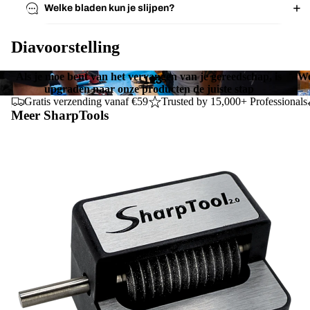
Welke bladen kun je slijpen?
Diavoorstelling
Als je moe bent van het vervangen van je gereedschap, is
We
1
2
3
upgraden naar onze producten de juiste stap
Gratis verzending vanaf €59
Trusted by 15,000+ Professionals
Meer SharpTools