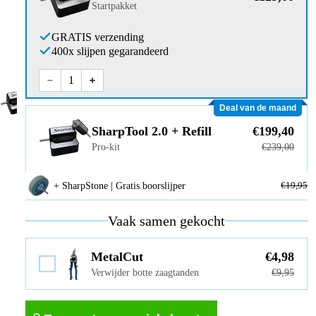
Startpakket
GRATIS verzending
400x slijpen gegarandeerd
Deal van de maand
SharpTool 2.0 + Refill
€199,40
Pro-kit
€239,00
€19,95
+ SharpStone | Gratis boorslijper
Vaak samen gekocht
MetalCut
€4,98
Verwijder botte zaagtanden
€9,95