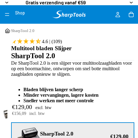
Gratis verzending vanaf €59
Gratis verzending vanaf €59
Shop
Meer
›
SharpTool 2.0
4.6 | (109)
Multitool bladen Slijper
SharpTool 2.0
De SharpTool 2.0 is een
slijper voor multitoolzaagbladen voor
op een boormachine, ontworpen om snel botte multitool
zaagbladen opnieuw te slijpen.
Bladen blijven langer scherp
Minder vervangingen, lagere kosten
Sneller werken met meer controle
€129,00
excl. btw
€156,09
incl. btw
SharpTool 2.0
€129,00